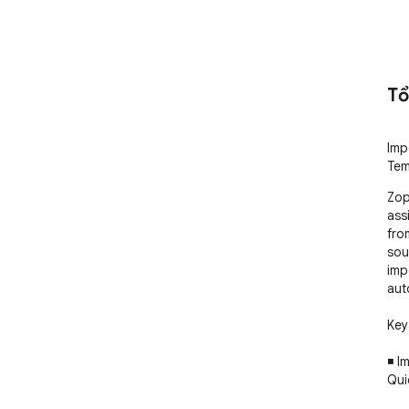
Tổ
Imp
Tem
Zop
ass
fro
sou
imp
aut
Key
◾️ 
Qui
your