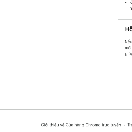
K
n
Hỗ
Nếu
mở 
giú
Giới thiệu về Cửa hàng Chrome trực tuyến
Tr