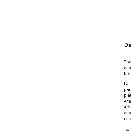
De
Zoo
cua
Net
La 
par
pla
Ama
Ade
cua
en 
¿Po