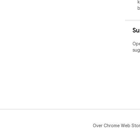
k
b
Su
Ope
sug
Over Chrome Web Sto