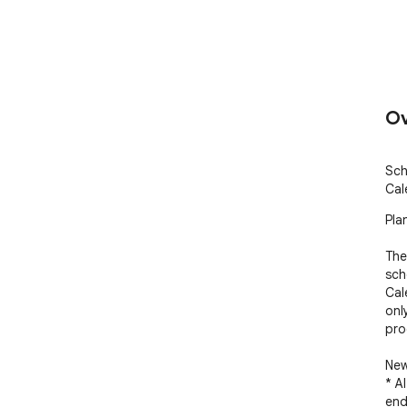
Ov
Sch
Cal
Pla
The
sch
Cal
onl
pro
New
* A
end