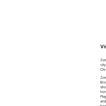
Vi
Zom
cit
Chr
Zom
Bro
sho
hor
Pla
and