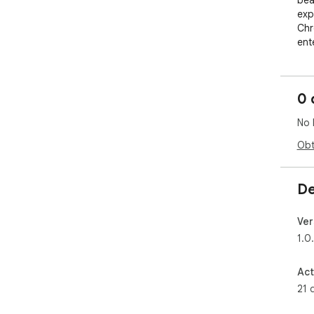
bea
exp
Chr
ent
0 
No 
Obt
De
Ver
1.0
Act
21 