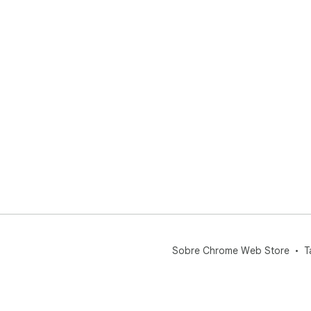
Sobre Chrome Web Store
T