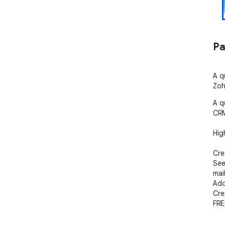
Pa
A q
Zoh
A q
CRM
High
Cre
See
mail.
Add
Cre
FRE
Inst