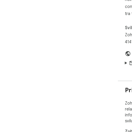
CRM
con
alw
tra
Svi
Zoh
414
Pr
Zoh
rela
inf
svi
Zoh