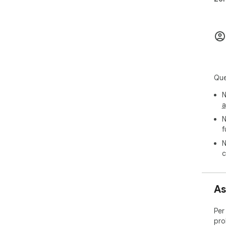
Que
N
a
N
f
N
c
As
Per
pro