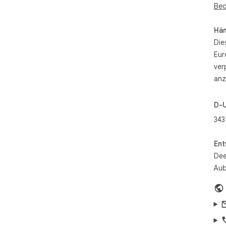
Bed
Ein
Tra
ein 
Hän
Die
Die
Eur
Sei
ver
akt
zim
anz
D-
343
Ent
Dee
Aub