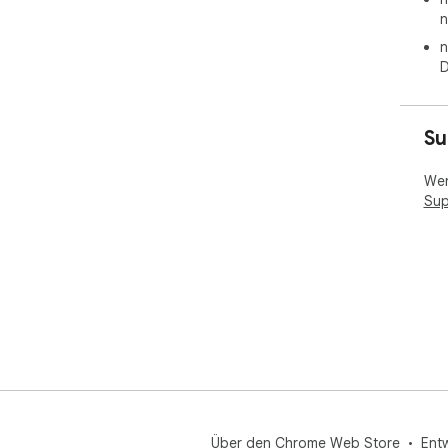
n
n
D
Su
Wen
Sup
Über den Chrome Web Store
Ent