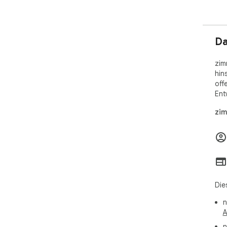
Da
zim
hin
off
Ent
zim
Die
n
A
n