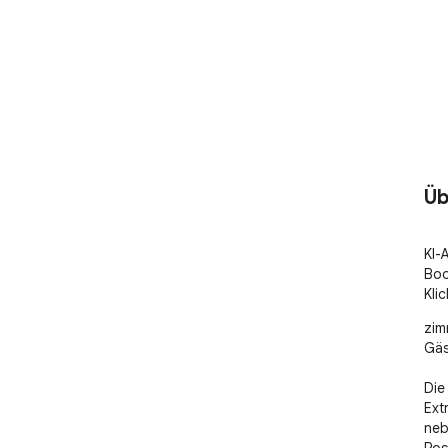
Üb
KI-
Boo
Klic
zim
Gäs
Die
Ext
neb