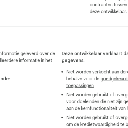
contracten tussen 
deze ontwikkelaar.
plete.



raffic looks automated. If extraction fails, try again later, comp
informatie geleverd over de
Deze ontwikkelaar verklaart da
lleerdere informatie in het
gegevens:
Use, applicable laws, and any agreements that govern your acces
Niet worden verkocht aan der
ende:
behalve voor de
goedgekeurd
toepassingen
 to get more features.

Niet worden gebruikt of over
voor doeleinden die niet zijn g
com for any inquiries or feedback.

aan de kernfunctionaliteit van 
Niet worden gebruikt of over
om de kredietwaardigheid te 