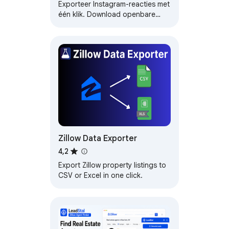
Comments Scraper voor
Exporteer Instagram-reacties met
CSV & Excel
één klik. Download openbare
reacties naar CSV, Excel of JSON
zonder in te loggen.
Zillow Data Exporter
4,2
Export Zillow property listings to
CSV or Excel in one click.