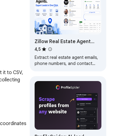
Zillow Real Estate Agent
Email Finder & Scraper
4,5
Extract real estate agent emails,
phone numbers, and contact
data from Zillow agent search
it to CSV, 
pages. Export verified leads to
ollecting 
CSV.
 coordinates 