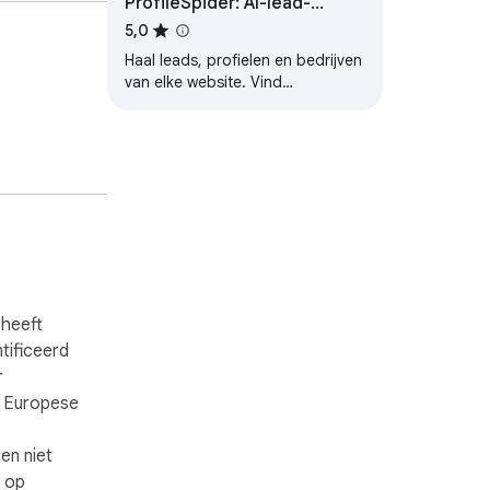
ProfileSpider: AI-lead-
emails, 
scraper en lijstenbouwer
5,0
Haal leads, profielen en bedrijven
van elke website. Vind
geverifieerde e-mails, sla lijsten
op en exporteer naar CSV, Excel
of…
tes, and 
s, available 
 heeft
ntificeerd
 listing 
r
e Europese
en niet
n op