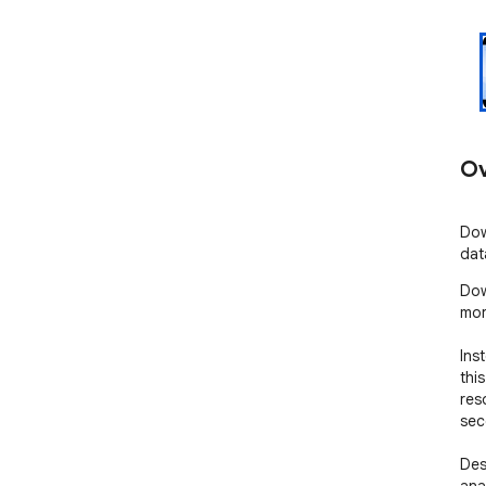
Ov
Dow
dat
Dow
mor
Ins
thi
res
sec
Des
ana