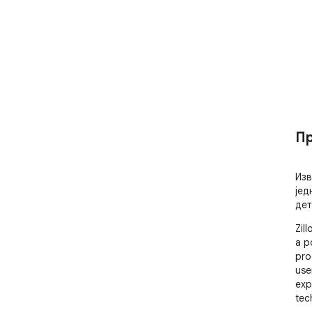
Пр
Изв
јед
дет
Zil
a p
pro
use
exp
tech