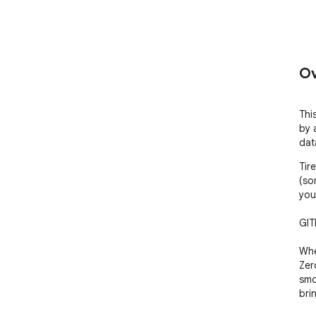
Ov
Thi
by 
dat
Tir
(so
you
GIT
Whe
Zer
smo
bri
lat