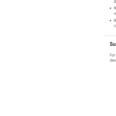
u
N
u
N
c
Su
For
dev