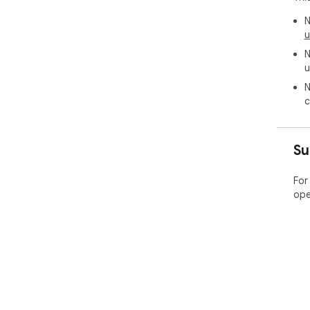
N
u
N
u
N
c
Su
For
ope