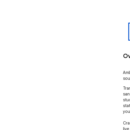
Ov
Amb
sou
Tra
san
stud
sta
your
Cra
liv