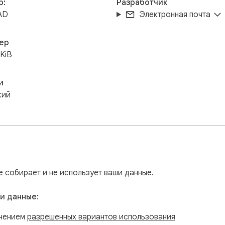
р:
Разработчик
AD
Электронная почта
ер
KiB
и
кий
е собирает и не использует ваши данные.
и данные:
ючением
разрешенных вариантов использования