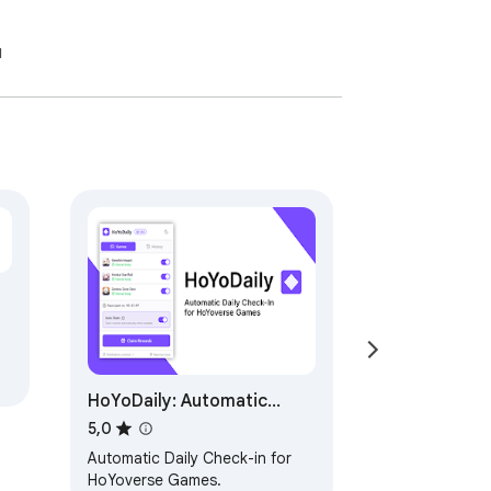
я
HoYoDaily: Automatic
HoYoLab Check-In
5,0
Automatic Daily Check-in for
HoYoverse Games.