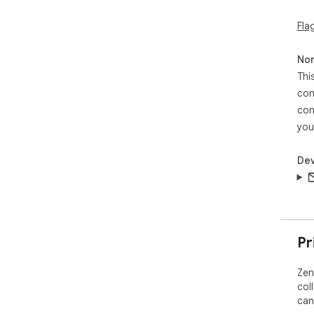
Fla
Non
Thi
con
con
you
Dev
Pr
Zen
col
can