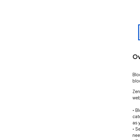
Ov
Blo
blo
Zen
web
• B
cat
as y
• S
nee