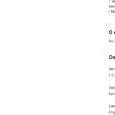
• Te
min
• M
ena
sch
• N
0 
Inst
No 
bac
De
Ver
1.0.
Up
Apr
La
Eng