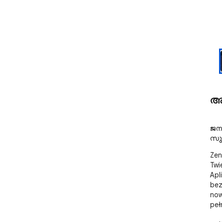
അ
ജനറ
Zen
Twi
Apl
bez
now
peł