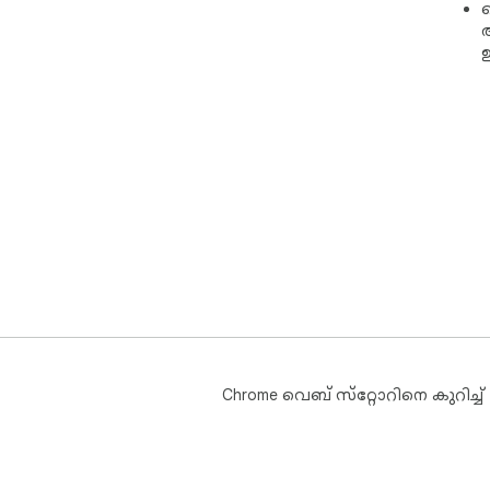
ക
Chrome വെബ് സ്‌റ്റോറിനെ കുറിച്ച്