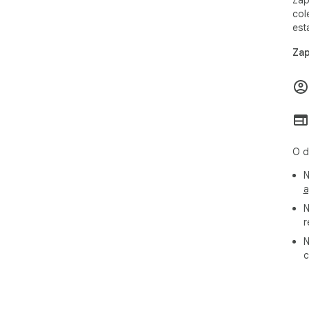
Zap
col
est
Zap
O d
N
a
N
r
N
c