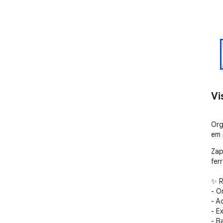
Vi
Org
em 
Zap
fer
✨ R
- O
- A
- E
- B