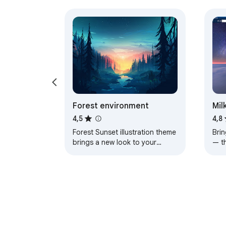
Forest environment
Mil
4,5
4,8
Forest Sunset illustration theme
Brin
brings a new look to your
— t
Chrome, Edge and Brave
a pe
browser