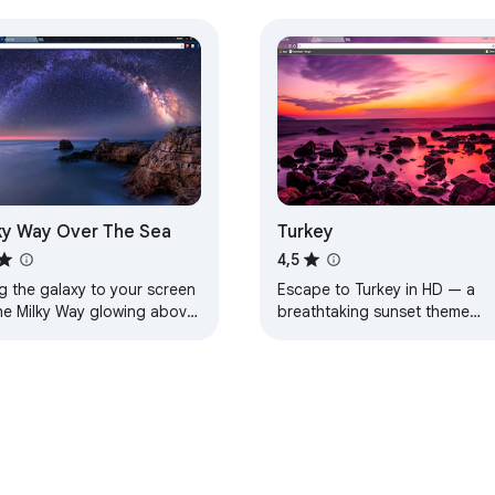
ky Way Over The Sea
Turkey
4,5
g the galaxy to your screen
Escape to Turkey in HD — a
he Milky Way glowing above
breathtaking sunset theme
aceful sea.
designed for calm, beauty, an
everyday inspiration.