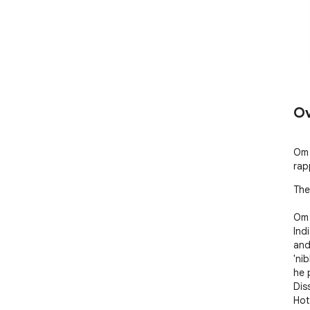
Ov
Om 
rap
The
Om 
Ind
and
'ni
he 
Dis
Hot