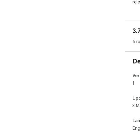
rel
3.
6 r
De
Ver
1
Up
3 M
La
Eng