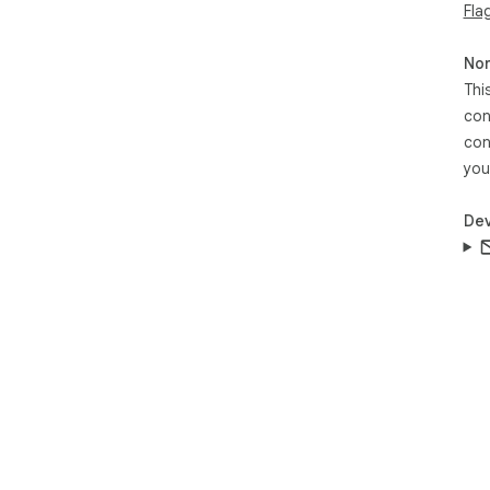
Fla
Non
Thi
con
con
you
Dev