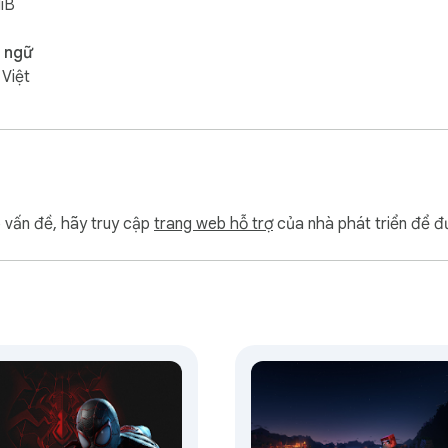
iB
 ngữ
 Việt
p vấn đề, hãy truy cập
trang web hỗ trợ
của nhà phát triển để đ