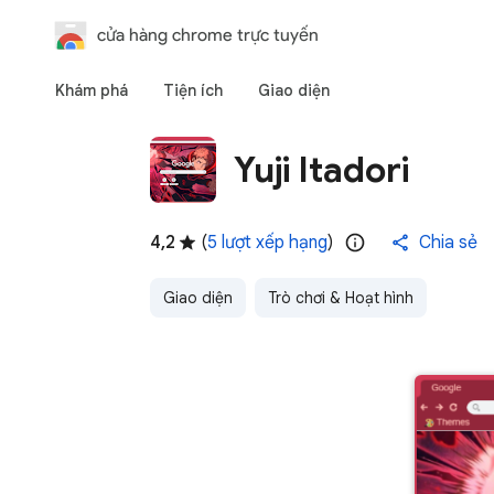
cửa hàng chrome trực tuyến
Khám phá
Tiện ích
Giao diện
Yuji Itadori
4,2
(
5 lượt xếp hạng
)
Chia sẻ
Giao diện
Trò chơi & Hoạt hình