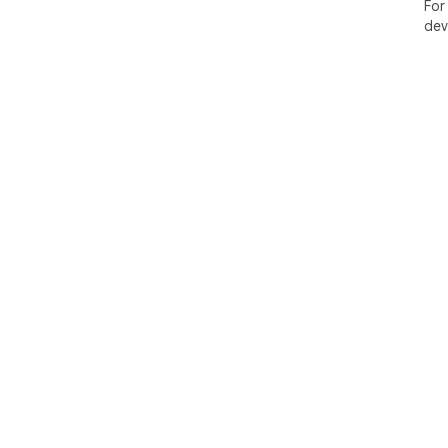
For
dev