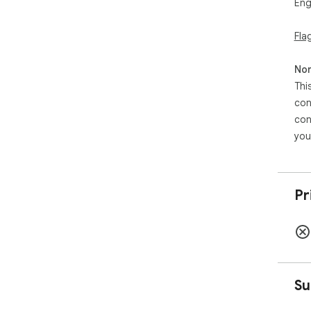
Eng
cont
* R
Fla
* P
inc
* U
Non
Thi
con
con
you
Pr
Su