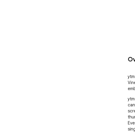
Ov
ytm
Vin
emb
ytm
can 
scr
thu
Eve
sing