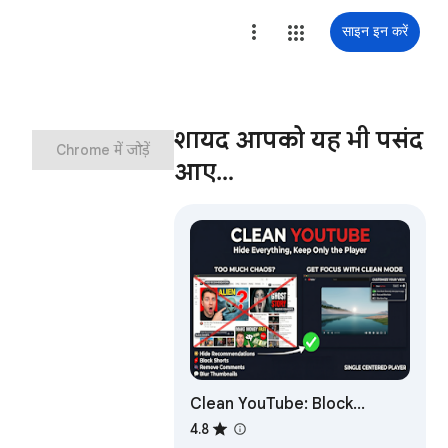
साइन इन करें
शायद आपको यह भी पसंद
Chrome में जोड़ें
आए…
Clean YouTube: Block
Shorts, Hide Comments &
4.8