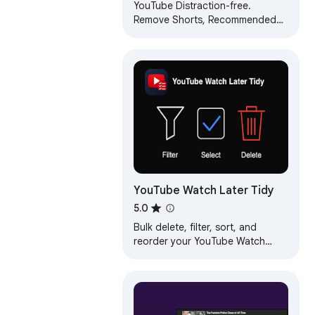
Feeds
YouTube Distraction-free.
Remove Shorts, Recommended
Videos, Thumbnails, Comments
and other Distractions.
YouTube Watch Later Tidy
5.0
Bulk delete, filter, sort, and
reorder your YouTube Watch
Later. Escape the 5000-video
limit. Runs locally, no data
collected.