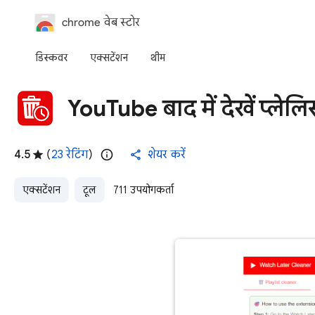
chrome वेब स्टोर
डिस्कवर
एक्‍सटेंशन
थीम
YouTube बाद में देखें प्लेलि
4.5
(
23 रेटिंग
)
शेयर करें
एक्सटेंशन
टूल
711 उपयोगकर्ता