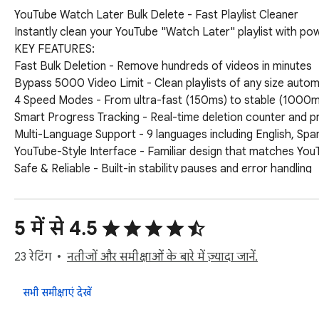
YouTube Watch Later Bulk Delete - Fast Playlist Cleaner

Instantly clean your YouTube "Watch Later" playlist with powe
KEY FEATURES:

Fast Bulk Deletion - Remove hundreds of videos in minutes

Bypass 5000 Video Limit - Clean playlists of any size automa
4 Speed Modes - From ultra-fast (150ms) to stable (1000ms
Smart Progress Tracking - Real-time deletion counter and p
Multi-Language Support - 9 languages including English, Span
YouTube-Style Interface - Familiar design that matches YouT
Safe & Reliable - Built-in stability pauses and error handling

HOW IT WORKS:

Open your YouTube "Watch Later" playlist

5 में से 4.5
Choose how many videos to delete (1-5000)

Select deletion speed based on your computer's performan
23 रेटिंग
नतीजों और समीक्षाओं के बारे में ज़्यादा जानें.
Click start and watch your playlist get cleaned automatically!
सभी समीक्षाएं देखें
PERFECT FOR:
