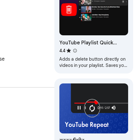
YouTube Playlist Quick
Delete
4.4
se

Adds a delete button directly on
videos in your playlist. Saves you
a few clicks since you won't have
to use the action menu again!