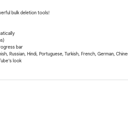
rful bulk deletion tools!

tically

)

rogress bar

ish, Russian, Hindi, Portuguese, Turkish, French, German, Chine
ube's look

ce


