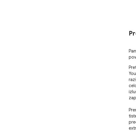
Pr
Pam
pov
Pret
You
raz
cel
izl
zap
Pre
tist
pre
ext
teks