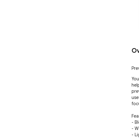
Ov
Pre
You
hel
pre
use
foc
Feat
- B
- W
- L