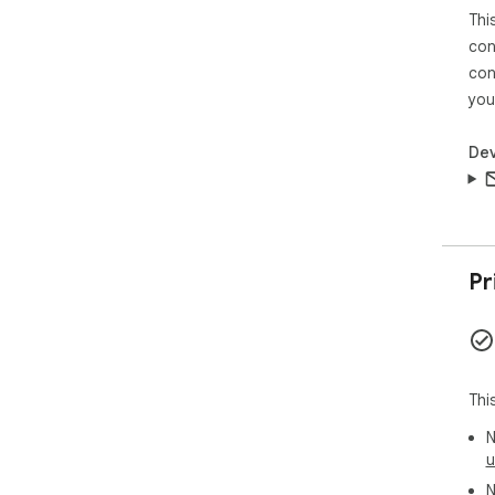
Thi
con
con
you
Dev
Pr
Thi
N
u
N