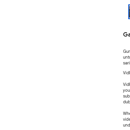
Ga
Gun
unt
sar
Vid
VidP
you
sub
dub
Whe
vid
und