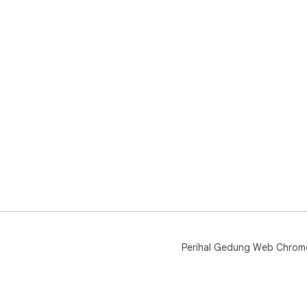
Mult
- I
- S
- E
Pro
- Wa
- Ex
- S
Perihal Gedung Web Chrom
🚀 