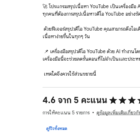
🚀 โปรแกรมสรุปเนื้อหา YouTube เป็นเครื่องมือ AI
ทุกคนที่ต้องการสรุปเนื้อหาวิดีโอ YouTube อย่างชั
 ด้วยฟีเจอร์สรุปวิดีโอ YouTube คุณสามารถดึงไอเดียหลัก ไฮไลท์ และความหมายสำคัญได้อย่างรวดเร็ว โปรแกรมสรุปวิดีโอนี้เน้นความชัดเจนและความรวดเร็ว ทำให้การรับชม
เนื้อหาง่ายขึ้นในทุกๆ วัน

 📌 เครื่องมือสรุปวิดีโอ YouTube ด้วย AI ทำงานโดยตรงในเบราว์เซอร์และแปลงเนื้อหาขนาดยาวให้เป็นข้อความที่มีโครงสร้าง หากคุณต้องสรุปวิดีโอ YouTube เป็นประจำ 
เครื่องมือนี้จะช่วยลดขั้นตอนที่ไม่จำเป็นและประหย
 เหตุใดจึงควรใช้ส่วนขยายนี้

 ➤ ลดเวลาที่ใช้ในการอ่านเนื้อหาที่ยาว

 ➤ สร้างบทสรุป YouTube ที่กระชับและชัดเจนได้ในไม่กี่วินาที

 ➤ เน้นที่ความหมาย ไม่ใช่การฟังซ้ำ

4.6 จาก 5 คะแนน
 ➤ ใช้เครื่องมือ AI เพื่อสรุปวิดีโอ YouTube ได้ทันที

การให้คะแนน 5 รายการ
ดูข้อมูลเพิ่มเติมเกี่ย
 หลักการทำงานเบื้องหลังโปรแกรมสรุปเนื้อหาวิดีโอ YouTube ด้วย AI นั้นถูกสร้างขึ้นเพื่อการใช้งานจริง โดยใช้ AI สรุปวิดีโอ YouTube ส่วนขยายนี้จะประมวลผลเนื้อหาได้อย่าง
แม่นยำและให้ผลลัพธ์ที่อ่านง่าย

ดูรีวิวทั้งหมด