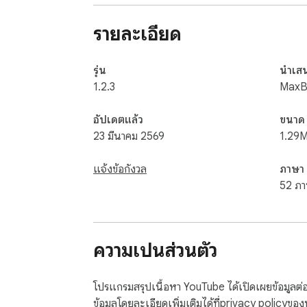
 วิธีการทำงานของส่วนขยาย

 เปิดหน้า YouTube ใดก็ได้

รายละเอียด
 เปิดใช้งานตัวสรุปข้อมูล

 รับบทสรุปวิดีโอ YouTube ที่พร้อมใช้งาน

รุ่น
นำเส
 AI ตัวนี้ที่ใช้สรุปวิดีโอ YouTube สามารถปรับให้เข้ากับความยาวของเนื้อหาที่แตกต่างกันได้ AI สรุปวิดีโอในตัวจะทำให้บทสรุปสั้น กระชับ และตรงประเด็น

1.2.3
MaxB
 💡 AI สรุปวิดีโอ YouTube มีประโยชน์อย่างยิ่งสำหรับ:

อัปเดตแล้ว
ขนาด
 1️⃣ นักเรียนและการเรียนรู้ออนไลน์

23 มีนาคม 2569
1.29M
 2️⃣ ผู้เชี่ยวชาญและงานวิจัย

 3️⃣ การบริโภคเนื้อหารายวัน

แจ้งข้อกังวล
ภาษา
52 ภา
 หากคุณกำลังมองหาวิธีสรุปวิดีโอ YouTube โซลูชันนี้จะมอบขั้นตอนการทำงานที่ง่ายดาย ด้วยระบบ AI ที่ช่วยสรุปวิดีโอ YouTube คุณจึงไม่จำเป็นต้องจดบันทึกด้วยตนเองหรือ
กรอวิดีโอไปมาอีกต่อไป

ความเป็นส่วนตัว
 คุณสมบัติหลัก

 เครื่องมือสรุปข้อมูลอัจฉริยะ AI

 ขั้นตอนการทำงานของเครื่องมือสรุปอย่างรวดเร็ว

โปรแกรมสรุปเนื้อหา YouTube ได้เปิดเผยข้อมูลต่อไ
 ล้างข้อมูลสรุปของ YouTube

ข้อมูลโดยละเอียดเพิ่มเติมได้ที่
privacy policy
ของ