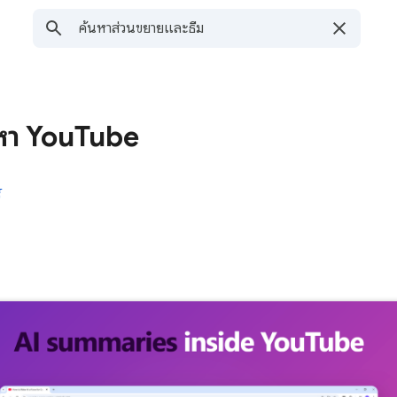
อหา YouTube
์