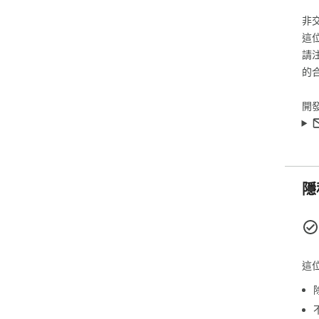
非
這
請
的
開
隱
這