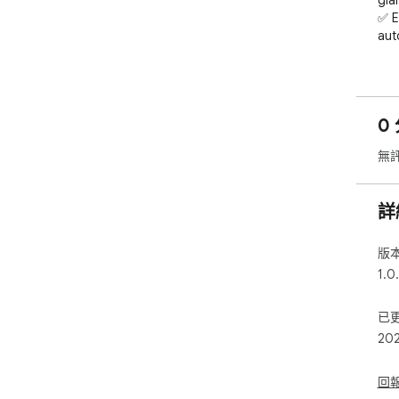
gla
✅ E
aut
隱私
- 
-
0 
無
詳
版
1.0
已
20
回