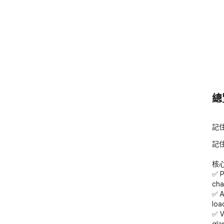
總
記住
記住
核心
✅ P
cha
✅ A
load
✅ V