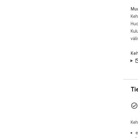
Muu
Kehi
Huo
Kul
väli
Keh
Ti
Keh
e