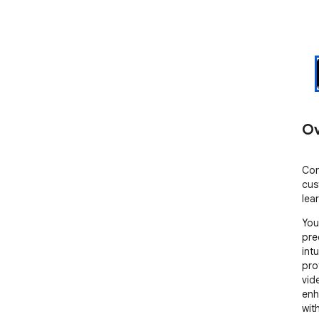
Ov
Con
cus
lea
You
pre
int
pro
vid
enh
wit