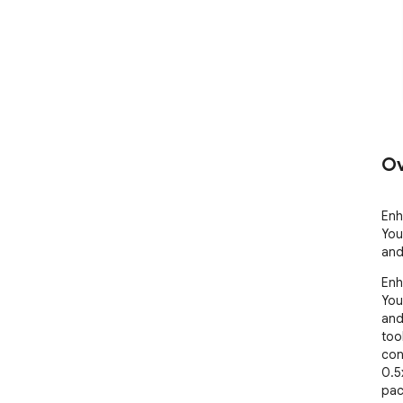
Ov
Enh
You
and
Enh
You
and
too
con
0.5
pac