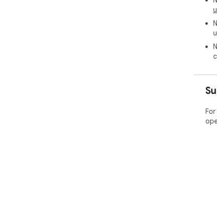
N
u
N
u
N
c
Su
For
ope