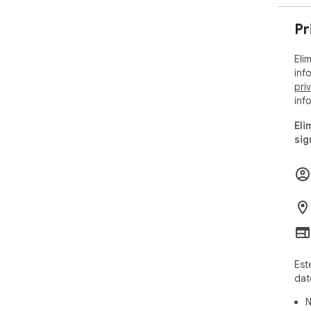
Pr
Eli
inf
pri
inf
Eli
sig
Est
dat
N