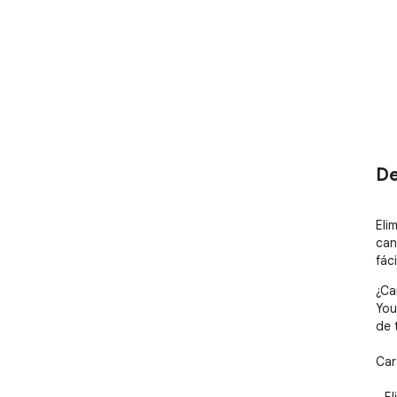
De
Eli
can
fáci
¿Ca
You
de 
Cara