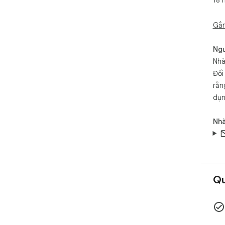
18 
Gắn
Ngư
Nhà
Đối
rằn
dụn
Nhà
Qu