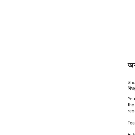
অ
Shor
নিয়ন
You
the
rep
Feat