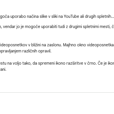
ogoča uporabo načina slike v sliki na YouTube ali drugih spletnih
m, vendar jo je mogoče uporabiti tudi z drugimi spletnimi mesti, č
ideoposnetkov v bližini na zaslonu. Majhno okno videoposnetka 
opravljanjem različnih opravil.

stu na voljo tako, da spremeni ikono razširitve v črno. Če je ikon
ni.

bujete različico Chrome 70 ali novejšo.

vajalnike znotraj iframe-ov, kar zagotavlja združljivost v različni
ejše standarde in tehnologije za optimalno delovanje in varnost.

menjen preprečevanju naključnih izhodov iz načina Slika v Sliki. Ta 