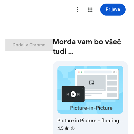
Prijava
Morda vam bo všeč
Dodaj v Chrome
tudi …
Picture in Picture - floating
video player
4,5