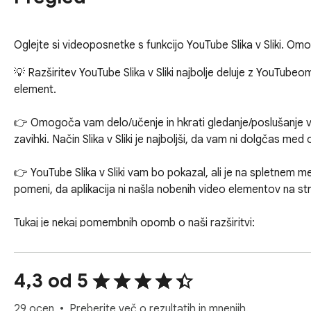
Oglejte si videoposnetke s funkcijo YouTube Slika v Sliki. Om
💡 Razširitev YouTube Slika v Sliki najbolje deluje z YouTubeo
element.

👉 Omogoča vam delo/učenje in hkrati gledanje/poslušanje v
zavihki. Način Slika v Sliki je najboljši, da vam ni dolgčas med 
👉 YouTube Slika v Sliki vam bo pokazal, ali je na spletnem me
pomeni, da aplikacija ni našla nobenih video elementov na stra
Tukaj je nekaj pomembnih opomb o naši razširitvi:

1. Za popolno izkoriščanje vseh funkcij naše razširitve potre
Naša razširitev brez težav razširi svojo funkcionalnost na pred
4,3 od 5
2. Zgrajena na manifestu v3, naša razširitev uporablja najnov
3. Od različice 1.0.0 dalje naša razširitev vključuje skript, na
29 ocen
Preberite več o rezultatih in mnenjih.