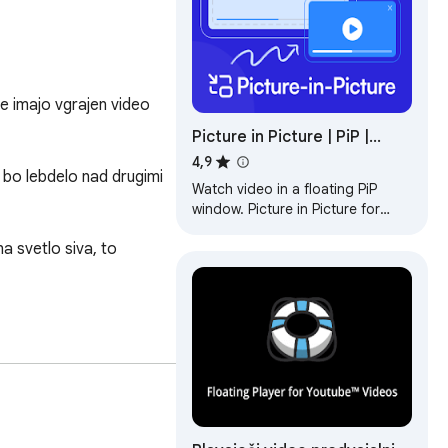
…
e imajo vgrajen video 
Picture in Picture | PiP |
Floating Player for Youtube
4,9
bo lebdelo nad drugimi 
Watch video in a floating PiP
window. Picture in Picture for
YouTube, Netflix & all sites.
a svetlo siva, to 
Always on top.
h spletnih okoljih.

skript odpravlja težave, 