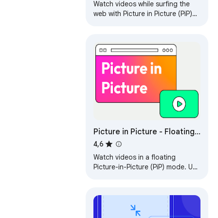
Watch videos while surfing the
web with Picture in Picture (PiP)
mode. Floating video player for
Web!
Picture in Picture - Floating
Player (PiP)
4,6
Watch videos in a floating
Picture-in-Picture (PiP) mode. Use
a floating player to watch videos
while doing something else
online.