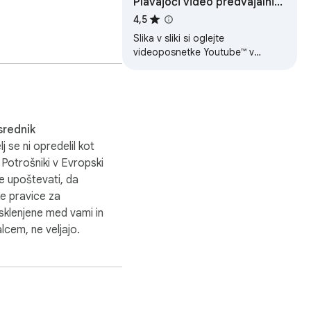
Plavajoči video predvajalnik
no gledalno izkušnjo za 
za videoposnetke Youtube™
4,5
Slika v sliki si oglejte
videoposnetke Youtube™ v
jljubših videoposnetkih v 
lebdečem oknu.
a videoposnetke gledate 
srednik
lj se ni opredelil kot
o HTML video element. Ko 
 Potrošniki v Evropski
i barvo, kadar stran 
te upoštevati, da
ojo gledalno udobnost.

e pravice za
klenjene med vami in
e na vrhu in lebdi nad 
lcem, ne veljajo.
kate po internetu, 