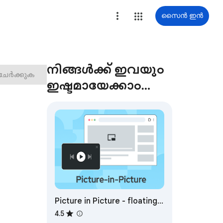
സൈൻ ഇൻ
നിങ്ങൾക്ക് ഇവയും
 ചേർക്കുക
ഇഷ്ടമായേക്കാം…
Picture in Picture - floating
video player
4.5