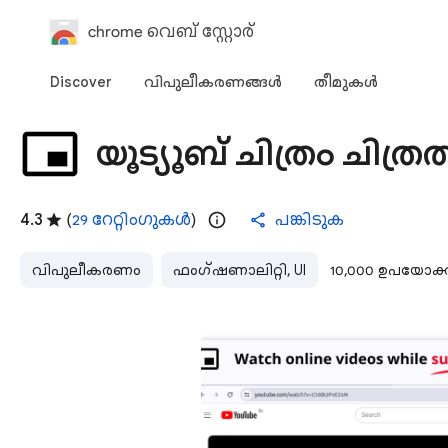
chrome വെബ് സ്റ്റോര്‍
Discover
വിപുലീകരണങ്ങള്‍
തീമുകള്‍‌
യൂട്യൂബ് ചിത്രം ചിത്ര
4.3
(
29 റേറ്റിംഗുകൾ
)
പങ്കിടുക
വിപുലീകരണം
ഫംഗ്ഷണാലിറ്റി, UI
10,000 ഉപയോക്