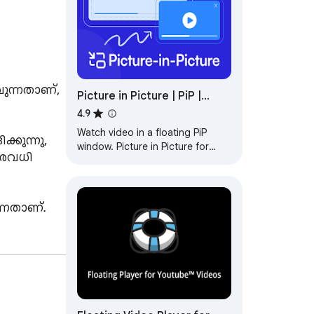
ുന്നതാണ്, 
Picture in Picture | PiP |
Floating Player for Youtube
4.9
Watch video in a floating PiP
ുന്നു, 
window. Picture in Picture for
രവധി 
YouTube, Netflix & all sites.
Always on top.