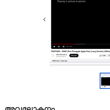
അവലോകനം