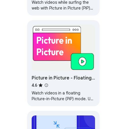
Watch videos while surfing the
web with Picture in Picture (PiP)
mode. Floating video player for
Web!
Picture in Picture - Floating
Player (PiP)
4.6
Watch videos in a floating
Picture-in-Picture (PiP) mode. Use
a floating player to watch videos
while doing something else
online.