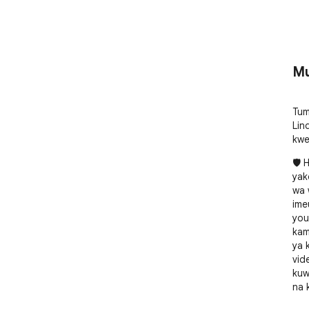
Mu
Tum
Lin
kwe
🛡️ 
yak
wa 
ime
you
kam
ya 
vide
kuw
na k