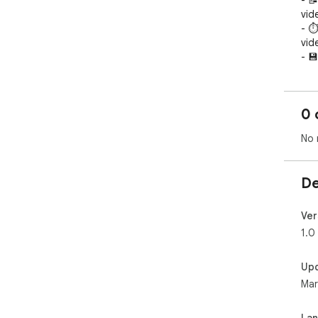
- 
vid
- ⏱
vide
- 
- 
Mar
- 
0 
- 
- 
No 
- ⌨
# In
De
1. 
2. 
Ver
3. 
1.0
4. 
dir
Up
Mar
La