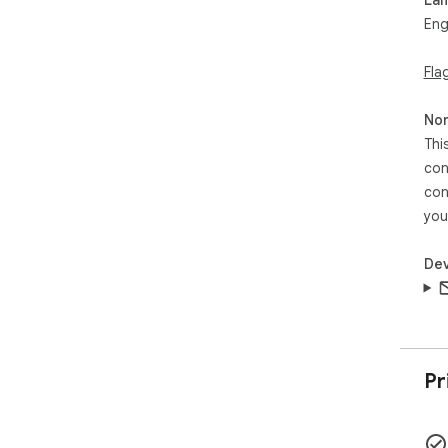
Eng
Fla
Non
Thi
con
con
you
Dev
Pr