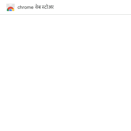
chrome वेब स्टोअर