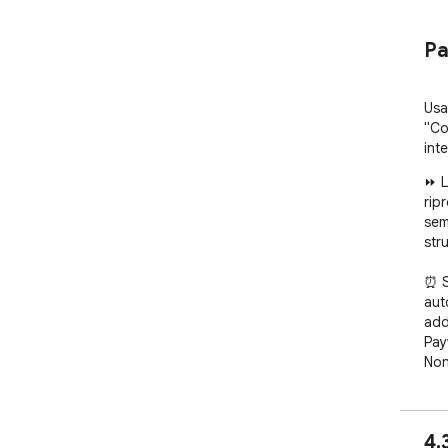
Pa
Usa
"Co
inte
⏩ L
rip
semp
str
⏰ S
aut
add
Pay
Non
🚀 
ges
4,
mod