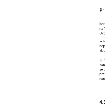
Pr
Kor
na 
Ovo
⏩ N
nep
zbo
⏰ S
zau
se 
pre
nas
🚀 
upr
uži
4,
des