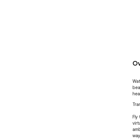
Ov
Wat
bea
hea
Tra
Fly
vir
amb
way