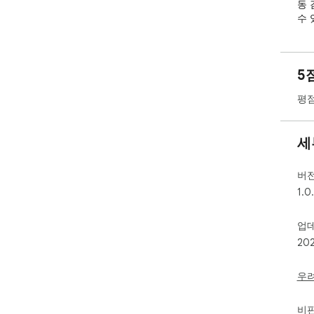
동 
수 
스마
시 
5
최적
평점
트 
쇼츠
세
버
1.0
업
20
우
비