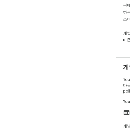
판매
하는
소비
개
개
Yo
다음
pol
Yo
개발