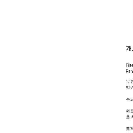
개
Fil
Ran
유튜
범위
주요
원클
을 
동적