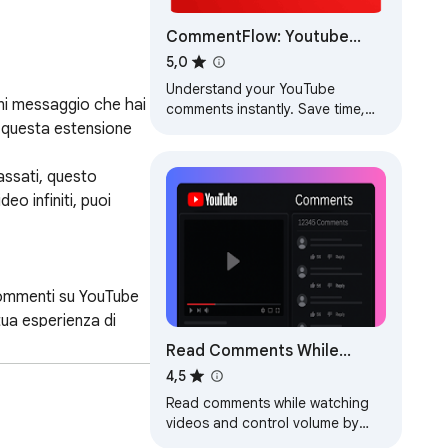
CommentFlow: Youtube
Audience Insights™
5,0
Understand your YouTube
ni messaggio che hai 
comments instantly. Save time,
 questa estensione 
reduce hate, and grow smarter.
ssati, questo 
 infiniti, puoi 
commenti su YouTube 
ua esperienza di 
Read Comments While
video. Con la 
Watching YouTube™
4,5
 hai detto.

Read comments while watching
videos and control volume by
scrolling over the video.