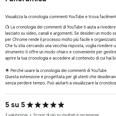
Visualizza la cronologia commenti YouTube e trova facilmen
📺 La cronologia dei commenti di YouTube ti aiuta a rivedere
lasciato su video, canali e argomenti. Se desideri un modo s
per Chrome rende il processo molto più facile e organizzato.
Che tu stia cercando una vecchia risposta, voglia rivedere 
strumento ti offre un modo chiaro e conveniente per gestire l
aprire la tua cronologia e accedere al contenuto di cui hai b
🌟 Perché usare la cronologia dei commenti di YouTube

Questa estensione è progettata per gli utenti che desideran
senza perdere tempo. Può aiutarti a visualizzare la cronologi
navigazione molto più fluida.

È particolarmente utile se interagisci spesso con i creatori,
cronologia dei commenti di YouTube disponibile in un unico p
5 su 5
🚀 Principali vantaggi

3 valutazioni
Scopri di più su risultati e recensioni.