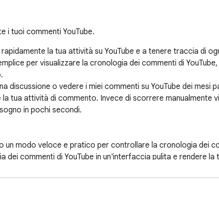
te i tuoi commenti YouTube.
 rapidamente la tua attività su YouTube e a tenere traccia di og
emplice per visualizzare la cronologia dei commenti di YouTube,


una discussione o vedere i miei commenti su YouTube dei mesi pa
a tua attività di commento. Invece di scorrere manualmente video
isogno in pochi secondi.

o un modo veloce e pratico per controllare la cronologia dei 
a dei commenti di YouTube in un'interfaccia pulita e rendere la t
 lasci feedback, fai domande o partecipi a conversazioni sotto i 
osto, diventa molto più facile ricordare dove hai postato e cosa