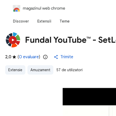
magazinul web chrome
Discover
Extensii
Teme
Fundal YouTube™ - Set
2,0
(
O evaluare
)
Trimite
Extensie
Amuzament
57 de utilizatori