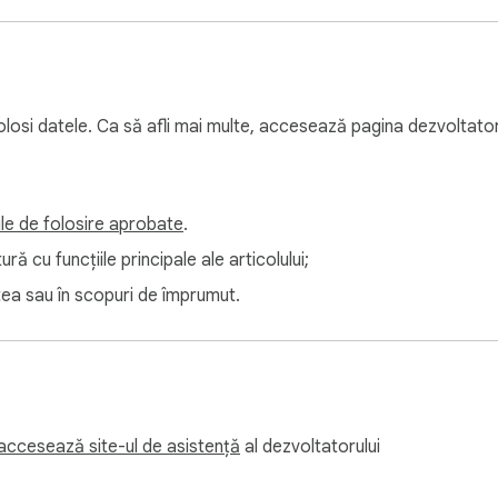
folosi datele. Ca să afli mai multe, accesează pagina dezvoltator
iile de folosire aprobate
.
ă cu funcțiile principale ale articolului;
atea sau în scopuri de împrumut.
accesează site-ul de asistență
al dezvoltatorului