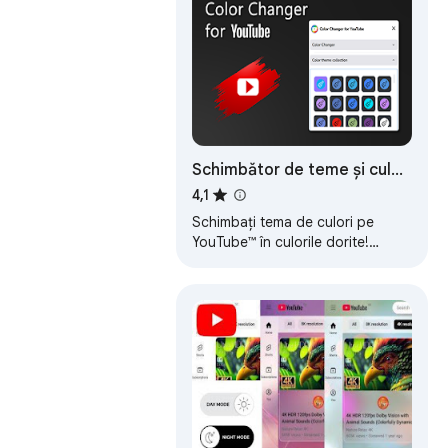
Schimbător de teme și culori
pentru YouTube - Colorize
4,1
YouTube
Schimbați tema de culori pe
YouTube™ în culorile dorite!
Creați-vă propria temă de
culoare personalizată