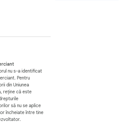
Asigurați-vă că playerul dvs.
Youtube™ este minunat!
rciant
rul nu s-a identificat
rciant. Pentru
ii din Uniunea
 reține că este
drepturile
ilor să nu se aplice
or încheiate între tine
ezvoltator.