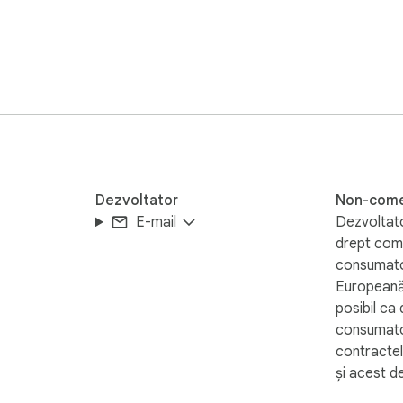
Dezvoltator
Non-come
E-mail
Dezvoltato
drept come
consumator
Europeană,
posibil ca 
consumator
contractel
și acest d