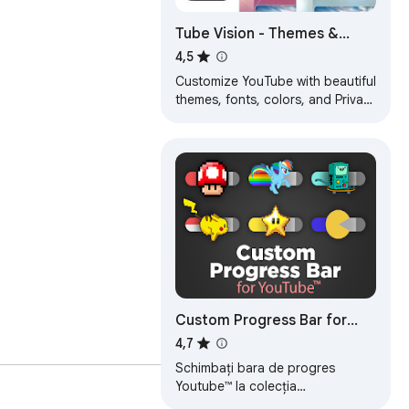
Tube Vision - Themes &
Private Comment
4,5
Customize YouTube with beautiful
themes, fonts, colors, and Private
Comments. Enhance your viewing
experience for free!
Custom Progress Bar for
YouTube™
4,7
Schimbați bara de progres
Youtube™ la colecția
particularizată de distracție.