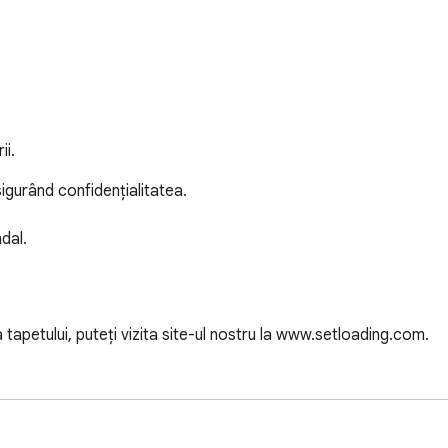
ii.
sigurând confidențialitatea.

dal.

a tapetului, puteți vizita site-ul nostru la www.setloading.com.