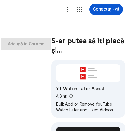
Conectați-vă
S-ar putea să îți placă
Adaugă în Chrome
și…
YT Watch Later Assist
4,3
Bulk Add or Remove YouTube
Watch Later and Liked Videos
Automatically. Save any public
playlist to Watch Later.