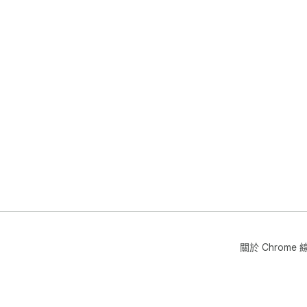
關於 Chrom