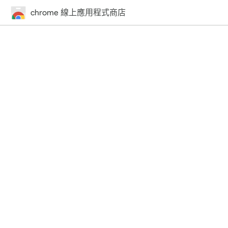
chrome 線上應用程式商店