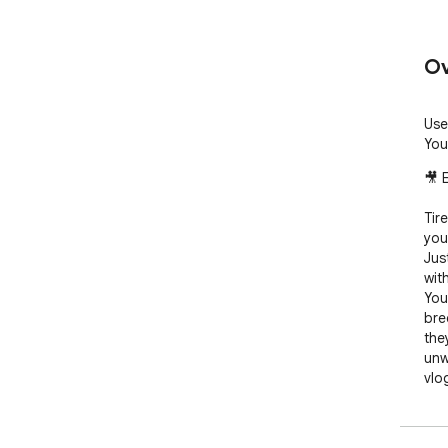
Ov
Use
You
🎥 
Tir
you
Jus
wit
You
bre
the
unw
vlo
exp
It'