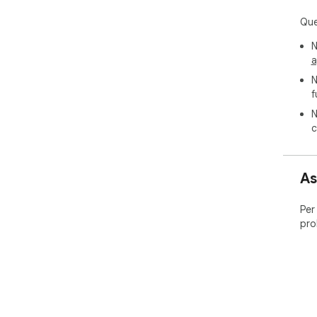
Dis
Que
of 
N
Thi
a
aff
N
f
N
c
As
Per
pro