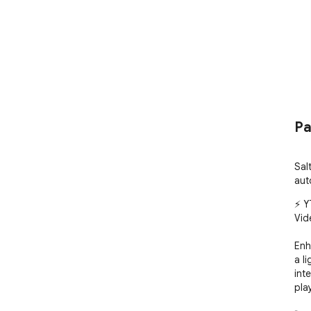
Pa
Sal
aut
⚡ Y
Vid
Enh
a l
int
pla