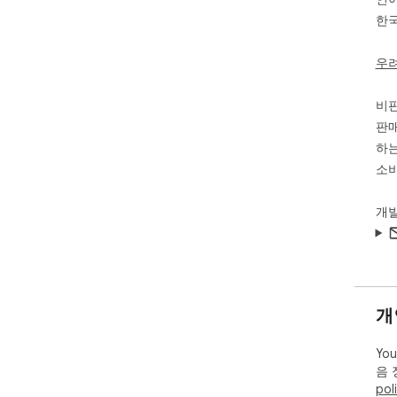
한
우
비
판매
하는
소비
개
개
Yo
음 
pol