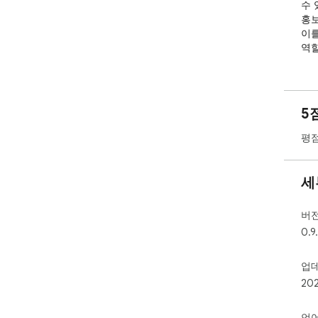
수 
홍보
이를
역할
5
평점
세
버
0.9
업
20
언