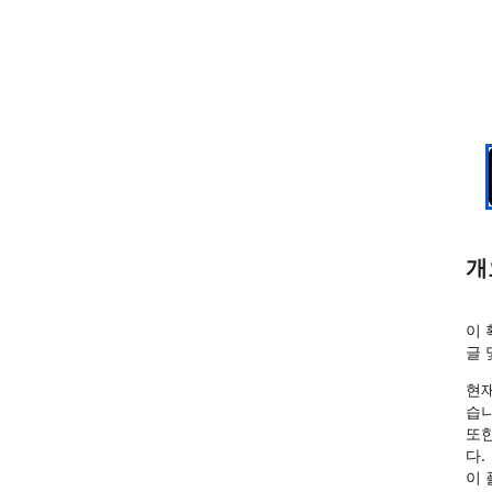
개
이 
글 
현재
습니
또한
다.

이 