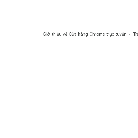
bằn
dõi
Nhậ
Hãy
Giới thiệu về Cửa hàng Chrome trực tuyến
Tr
hóa
nha
phá
You
Liên
Tha
htt
Gửi
htt
The
htt
Đăn