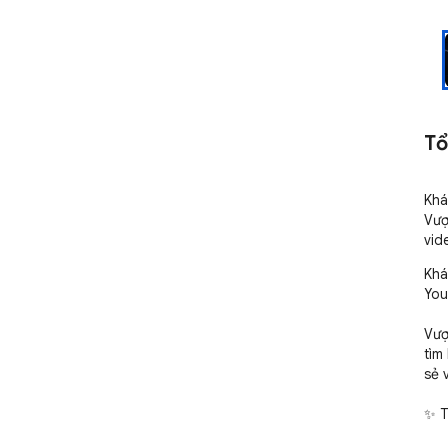
Tổ
Khá
Vượ
vid
Khá
You
Vượ
tìm
sẻ 
✨ T