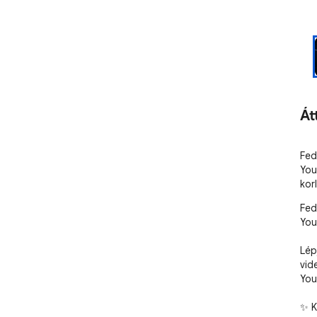
Át
Fed
You
kor
Fed
You
Lépj
vid
You
✨ K