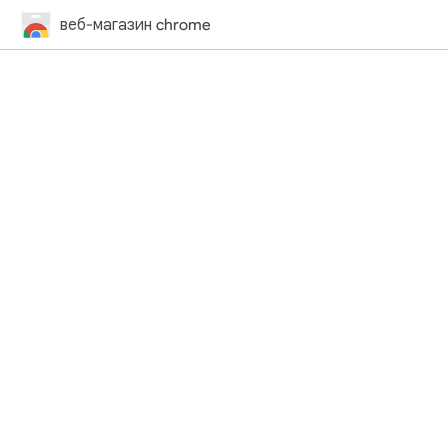
веб-магазин chrome