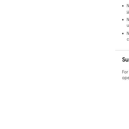
N
u
N
u
N
c
Su
For
ope