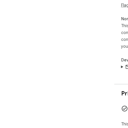
Fla
Non
Thi
con
con
you
Dev
Pr
Thi