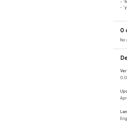
- `h
- `
- `w
- `f
- `
0 
No 
De
Ver
0.0
Up
Apr
La
Eng